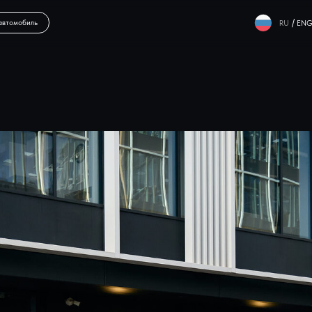
/
RU
ENG