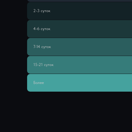
2-3 суток
4-6 суток
7-14 суток
15-21 суток
Более
ЕСТЬ ВОПРОСЫ
ПО БР
Заполните форму и мы свяжемся с вами в течение 15 минут
Ваше имя
Ваш телефон